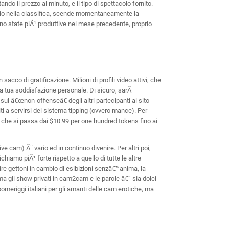
ndo il prezzo al minuto, e il tipo di spettacolo fornito.
podio nella classifica, scende momentaneamente la
o state piÃ¹ produttive nel mese precedente, proprio
acco di gratificazione. Milioni di profili video attivi, che
la tua soddisfazione personale. Di sicuro, sarÃ
sul â€œnon-offenseâ€ degli altri partecipanti al sito
i a servirsi del sistema tipping (ovvero mance). Per
o che si passa dai $10.99 per one hundred tokens fino ai
ve cam) Ã¨ vario ed in continuo divenire. Per altri poi,
iamo piÃ¹ forte rispetto a quello di tutte le altre
rire gettoni in cambio di esibizioni senzâ€™anima, la
a gli show privati in cam2cam e le parole â€“ sia dolci
meriggi italiani per gli amanti delle cam erotiche, ma