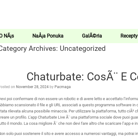
O NÃ¡s
NaÅ¡a Ponuka
GalÃ©ria
Recepty
Category Archives:
Uncategorized
Chaturbate: CosÃ¨ E 
Posted on
November 28, 2024
by
Pacmaga
evi poi confermare di non essere un robotic e di avere letto e accettato l’informati
bbiamo scansionato il file e gli URL associati a questo programma software in olt
tata rilevata alcuna possibile minaccia. Per utilizzare la piattaforma, tutto ciÃ² che
reare un profilo. L’app Chaturbate Live Ã¨ una piattaforma sociale dove puoi gua
utto il mondo. La cosa migliore Ã¨ che non devi fare altro che scaricare l’app e in
on solo puoi sostenere il sito e avere accesso a numerosi vantaggi, ma potrai in