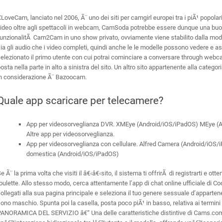
LoveCam, lanciato nel 2006, Ã¨ uno dei siti per camgirl europei tra i piÃ¹ popol
ideo oltre agli spettacoli in webcam, CamSoda potrebbe essere dunque una buona 
unzionalitÃ Cam2Cam in uno show privato, ovviamente viene stabilito dalla mod
ia gli audio che i video completi, quindi anche le le modelle possono vedere e a
elezionato il primo utente con cui potrai cominciare a conversare through webcam
osta nella parte in alto a sinistra del sito. Un altro sito appartenente alla categor
in considerazione Ã¨ Bazoocam.
Quale app scaricare per telecamere?
App per videosorveglianza DVR. XMEye (Android/iOS/iPadOS) MEye (
Altre app per videosorveglianza.
App per videosorveglianza con cellulare. Alfred Camera (Android/iO
domestica (Android/iOS/iPadOS)
e Ã¨ la prima volta che visiti il â€‹â€‹sito, il sistema ti offrirÃ di registrarti e ot
oulette. Allo stesso modo, cerca attentamente l’app di chat online ufficiale di Co
ollegati alla sua pagina principale e seleziona il tuo genere sessuale d’appartene
ono maschio. Spunta poi la casella, posta poco piÃ¹ in basso, relativa ai termini d
PANORAMICA DEL SERVIZIO â€“ Una delle caratteristiche distintive di Cams.com