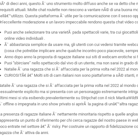
iÃ¹ di dieci anni, questo Ã¨ uno strumento molto diffuso anche se va detto che
 requisiti attuali. Molte chat roulette non riescono a vantare nÃ© di una buona m
ellâ€™utilizzo. Questa piattaforma Ã¨ utile per la comunicazione con il sesso opp
n’eccellente moderazione e un lavoro impeccabile rendono questa chat video con
Puoi anche selezionare tra una varietÃ pada spettacoli varie, tra cui giocattoli
online video individuali .
Ãˆ abbastanza semplice da usare ma, gli utenti con cui vedersi tramite webca
(cosa che potrebbe implicare anche qualche incontro poco piacevole, sempre
Anno dopo anno la proposta di ragazze italiane sui siti di webcam erotiche si f
Puoi “sbirciare” nello spettacolo dal vivo di un utente, ma non sarai in grado di 
Natalie Ã¨ una ragazza che si Ã¨ affacciata per la prima volta nel 2022 al mo
CURIOSITÃ€ â€“ Molti siti di cam italiani non sono piattaforme a sÃ© stanti, ma
atalie Ã¨ una ragazza che si Ã¨ affacciata per la prima volta nel 2022 al mond
sessualmente esplicito ma si presenta con un personaggio estremamente intrig
ltimi mesi si sta esibendo prevalentemente su Stripchat con il nick MarikaWild93.
¨ offline o impegnata in uno show privato si aprirÃ la pagina di unâ€™altra ragazz
a presenza di ragazze italiane Ã¨ nettamente minoritaria rispetto a quelle angl
appresenta un punto di riferimento per chi cerca ragazze del nostro paese in we
oco entrate nel settore â€“ Ã¨ risky. Per costruire un rapporto di fidelizzazione c
agazza che Ã¨ attiva da anni.