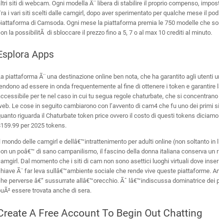
ltri siti di webcam. Ogni modella Ã¨ libera di stabilire il proprio compenso, imposta
ra i vari siti scelti dalle camgirl, dopo aver sperimentato per qualche mese il 
iattaforma di Camsoda. Ogni mese la piattaforma premia le 750 modelle che son
on la possibilitÃ di sbloccare il prezzo fino a 5, 7 o al max 10 crediti al minuto.
Esplora Apps
a piattaforma Ã¨ una destinazione online ben nota, che ha garantito agli utenti un s
endono ad essere in onda frequentemente al fine di ottenere i token e garantire 
ccessibile per te nel caso in cui tu segua regole chaturbate, che si concentrano 
eb. Le cose in seguito cambiarono con l’avvento di cam4 che fu uno dei primi sit
uanto riguarda il Chaturbate token price ovvero il costo di questi tokens diciam
$159.99 per 2025 tokens.
l mondo delle camgirl e dellâ€™intrattenimento per adulti online (non soltanto in li
on un poâ€™ di sano campanilismo, il fascino della donna italiana conserva un rich
amgirl. Dal momento che i siti di cam non sono asettici luoghi virtuali dove inse
hiave Ã¨ far leva sullâ€™ambiente sociale che rende vive queste piattaforme. Am
he perverse â€“ sussurrate allâ€™orecchio. Ãˆ lâ€™indiscussa dominatrice dei po
uÃ² essere trovata anche di sera.
Create A Free Account To Begin Out Chatting