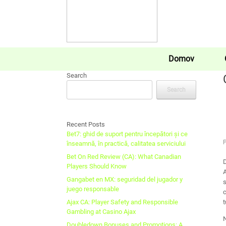
Domov
Search
Search
Recent Posts
Bet7: ghid de suport pentru începători și ce
înseamnă, în practică, calitatea serviciului
Bet On Red Review (CA): What Canadian
D
Players Should Know
A
Gangabet en MX: seguridad del jugador y
s
juego responsable
c
Ajax CA: Player Safety and Responsible
t
Gambling at Casino Ajax
N
Doubledown Bonuses and Promotions: A