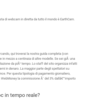
lista di webcam in diretta da tutto il mondo è EarthCam.
rcando, qui troverai la nostra guida completa (con
in mezzo a centinaia di altre modelle. Se sei giÃ una
azione da piÃ¹ tempo. Lo staff del sito organizza infatti
i in denaro. La maggior parte degli spettatori su
ance. Per questa tipologia di pagamento giornaliero,
(con WebMoney la commissione Ã¨ del 3% dallâ€™importo
pc in tempo reale?