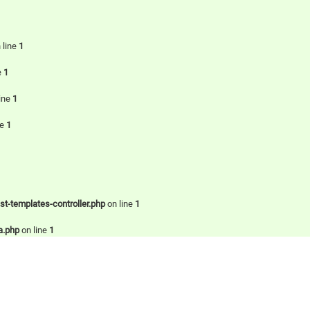
 line
1
e
1
ine
1
ne
1
-templates-controller.php
on line
1
a.php
on line
1