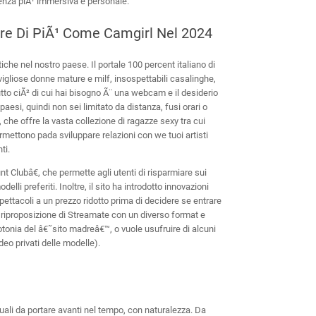
ienza piÃ¹ immersiva e personale.
nare Di PiÃ¹ Come Camgirl Nel 2024
iche nel nostro paese. Il portale 100 percent italiano di
igliose donne mature e milf, insospettabili casalinghe,
tto ciÃ² di cui hai bisogno Ã¨ una webcam e il desiderio
esi, quindi non sei limitato da distanza, fusi orari o
 che offre la vasta collezione di ragazze sexy tra cui
rmettono pada sviluppare relazioni con we tuoi artisti
ti.
t Clubâ€, che permette agli utenti di risparmiare sui
li preferiti. Inoltre, il sito ha introdotto innovazioni
ttacoli a un prezzo ridotto prima di decidere se entrare
riproposizione di Streamate con un diverso format e
otonia del â€˜sito madreâ€™, o vuole usufruire di alcuni
eo privati delle modelle).
irtuali da portare avanti nel tempo, con naturalezza. Da