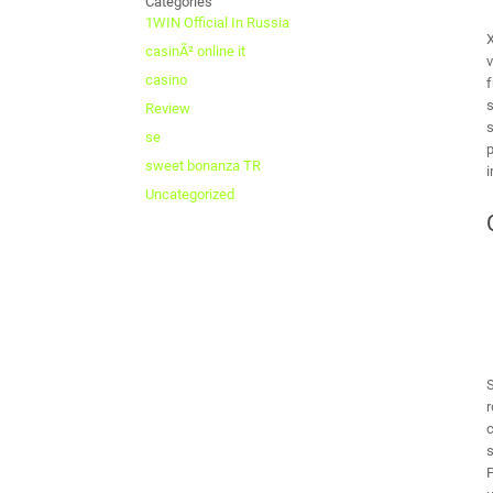
Categories
1WIN Official In Russia
X
casinÃ² online it
v
casino
f
s
Review
s
se
p
sweet bonanza TR
Uncategorized
S
r
c
s