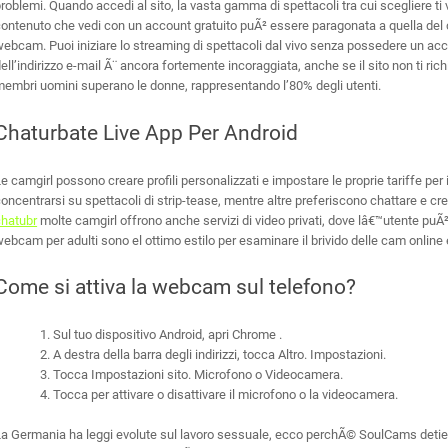
roblemi. Quando accedi al sito, la vasta gamma di spettacoli tra cui scegliere t
ontenuto che vedi con un account gratuito puÃ² essere paragonata a quella del co
ebcam. Puoi iniziare lo streaming di spettacoli dal vivo senza possedere un accoun
ell’indirizzo e-mail Ã¨ ancora fortemente incoraggiata, anche se il sito non ti rich
embri uomini superano le donne, rappresentando l’80% degli utenti.
Chaturbate Live App Per Android
e camgirl possono creare profili personalizzati e impostare le proprie tariffe per 
oncentrarsi su spettacoli di strip-tease, mentre altre preferiscono chattare e cre
chatubr
molte camgirl offrono anche servizi di video privati, dove lâ€™utente puÃ²
ebcam per adulti sono el ottimo estilo per esaminare il brivido delle cam online el
Come si attiva la webcam sul telefono?
Sul tuo dispositivo Android, apri Chrome .
A destra della barra degli indirizzi, tocca Altro. Impostazioni.
Tocca Impostazioni sito. Microfono o Videocamera.
Tocca per attivare o disattivare il microfono o la videocamera.
a Germania ha leggi evolute sul lavoro sessuale, ecco perchÃ© SoulCams detiene 