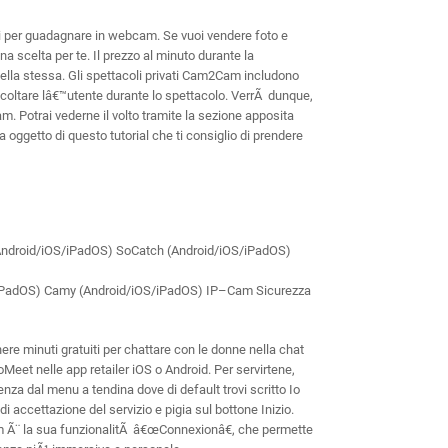
ari per guadagnare in webcam. Se vuoi vendere foto e
scelta per te. Il prezzo al minuto durante la
ella stessa. Gli spettacoli privati Cam2Cam includono
scoltare lâ€™utente durante lo spettacolo. VerrÃ dunque,
. Potrai vederne il volto tramite la sezione apposita
ia oggetto di questo tutorial che ti consiglio di prendere
Android/iOS/iPadOS) SoCatch (Android/iOS/iPadOS)
S/iPadOS) Camy (Android/iOS/iPadOS) IP–Cam Sicurezza
tenere minuti gratuiti per chattare con le donne nella chat
oMeet nelle app retailer iOS o Android. Per servirtene,
nza dal menu a tendina dove di default trovi scritto Io
i accettazione del servizio e pigia sul bottone Inizio.
 Ã¨ la sua funzionalitÃ â€œConnexionâ€, che permette