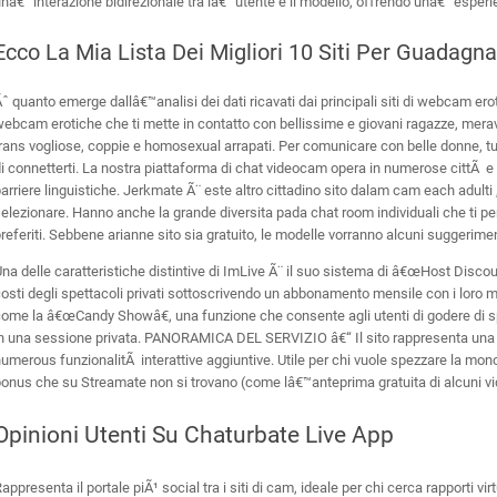
nâ€™interazione bidirezionale tra lâ€™utente e il modello, offrendo unâ€™esper
Ecco La Mia Lista Dei Migliori 10 Siti Per Guadag
ˆ quanto emerge dallâ€™analisi dei dati ricavati dai principali siti di webcam erot
ebcam erotiche che ti mette in contatto con bellissime e giovani ragazze, merav
rans vogliose, coppie e homosexual arrapati. Per comunicare con belle donne, tu
i connetterti. La nostra piattaforma di chat videocam opera in numerose cittÃ e pa
arriere linguistiche. Jerkmate Ã¨ este altro cittadino sito dalam cam each adulti ,
elezionare. Hanno anche la grande diversita pada chat room individuali che ti pe
referiti. Sebbene arianne sito sia gratuito, le modelle vorranno alcuni suggerimen
na delle caratteristiche distintive di ImLive Ã¨ il suo sistema di â€œHost Discoun
osti degli spettacoli privati sottoscrivendo un abbonamento mensile con i loro model
ome la â€œCandy Showâ€, una funzione che consente agli utenti di godere di spe
n una sessione privata. PANORAMICA DEL SERVIZIO â€“ Il sito rappresenta una 
umerous funzionalitÃ interattive aggiuntive. Utile per chi vuole spezzare la mon
onus che su Streamate non si trovano (come lâ€™anteprima gratuita di alcuni vid
Opinioni Utenti Su Chaturbate Live App
appresenta il portale piÃ¹ social tra i siti di cam, ideale per chi cerca rapporti v