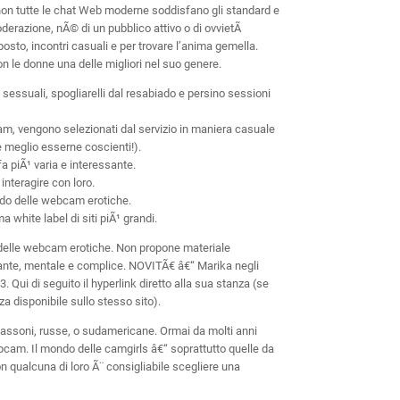
 non tutte le chat Web moderne soddisfano gli standard e
oderazione, nÃ© di un pubblico attivo o di ovvietÃ
osto, incontri casuali e per trovare l’anima gemella.
 le donne una delle migliori nel suo genere.
 sessuali, spogliarelli dal resabiado e persino sessioni
m, vengono selezionati dal servizio in maniera casuale
 meglio esserne coscienti!).
a piÃ¹ varia e interessante.
interagire con loro.
ndo delle webcam erotiche.
 white label di siti piÃ¹ grandi.
o delle webcam erotiche. Non propone materiale
ante, mentale e complice. NOVITÃ€ â€“ Marika negli
 Qui di seguito il hyperlink diretto alla sua stanza (se
a disponibile sullo stesso sito).
osassoni, russe, o sudamericane. Ormai da molti anni
bcam. Il mondo delle camgirls â€“ soprattutto quelle da
on qualcuna di loro Ã¨ consigliabile scegliere una