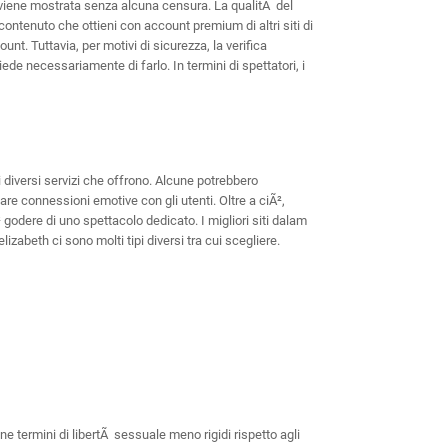
i viene mostrata senza alcuna censura. La qualitÃ del
ntenuto che ottieni con account premium di altri siti di
t. Tuttavia, per motivi di sicurezza, la verifica
iede necessariamente di farlo. In termini di spettatori, i
i diversi servizi che offrono. Alcune potrebbero
are connessioni emotive con gli utenti. Oltre a ciÃ²,
 godere di uno spettacolo dedicato. I migliori siti dalam
izabeth ci sono molti tipi diversi tra cui scegliere.
termini di libertÃ sessuale meno rigidi rispetto agli