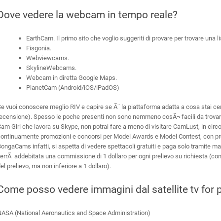
Dove vedere la webcam in tempo reale?
EarthCam. Il primo sito che voglio suggeriti di provare per trovare una 
Fisgonia.
Webviewcams.
SkylineWebcams.
Webcam in diretta Google Maps.
PlanetCam (Android/iOS/iPadOS)
e vuoi conoscere meglio RIV e capire se Ã¨ la piattaforma adatta a cosa stai ce
ecensione). Spesso le poche presenti non sono nemmeno cosÃ¬ facili da trovare 
am Girl che lavora su Skype, non potrai fare a meno di visitare CamLust, in circol
ontinuamente promozioni e concorsi per Model Awards e Model Contest, con prem
ongaCams infatti, si aspetta di vedere spettacoli gratuiti e paga solo tramite m
errÃ addebitata una commissione di 1 dollaro per ogni prelievo su richiesta 
el prelievo, ma non inferiore a 1 dollaro).
Come posso vedere immagini dal satellite tv for 
NASA (National Aeronautics and Space Administration)