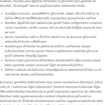
kodlarÄ±, hÄ±zlÄ± para Ã§ekme iÅŸlemleri ve gÃ¼venli oyun garantisi ile
Mostbet, TÃ¼rkiyeâ€™deki en popÃ¼ler bahis sitelerinden biridir.
CuraÃ§ao lisansÄ±, operatÃ¶rÃ¼n gÃ¼venlik, adalet, dÃ¼rÃ¼stlÃ¼k ve
diÄŸer Ã¶nemli faktÃ¶rlerde katÄ± standartlara uymasÄ±nÄ± saÄŸlar.
Mostbet, Ã§eÅŸitli spor dallarÄ±nda geniÅŸ bahis seÃ§enekleri sunarken;
casino oyunlarÄ±, canlÄ± casino, slot ve poker gibi birÃ§ok oyuna de uma
yer verir.
Nesrin, oyunlarÄ±n adil ve ÅŸeffaf olduÄŸunu, bu durumun gÃ¼venini
artÄ±rdÄ±ÄŸÄ±nÄ± sÃ¶ylÃ¼yor.
Mostbet giris iÅŸlemleri ile platforma eriÅŸim saÄŸlamak isteyen
kullanÄ±cÄ±lar, zaman zaman sitenin engellenmesi nedeniyle gÃ¼ncel
giriÅŸ adresine ihtiyaÃ§ duyarlar.
AyrÄ±ca kripto para birimi iÅŸlemlerini desteklediÄŸi iÃ§in anonim olarak
bahis oynamak isteyen oyuncular iÃ§in tasarlanmÄ±ÅŸtÄ±r.
Åžirket, kullanÄ±cÄ±larÄ±nÄ±n ihtiyaÃ§larÄ±na odaklanmÄ±ÅŸtÄ±r ve 24
saat teknik destek saÄŸlamaktadÄ±r.
Bu bonus, genellikle belirli bahisler veya casino oyunlarÄ±na (blackjack, poker,
rulet vb. ) katÄ±lmak iÃ§in kullanÄ±lÄ±r. Deneme bonusunu kullanmak iÃ§in
Ã¶ncelikle Mostbet hesabÄ±nÄ±za giriÅŸ yapmanÄ±z gerekiyor. Bu adÄ±mlar,
Mostbet mobil uygulamasÄ±nÄ±n Android cihazÄ±nÄ±za gÃ¼venli ve
baÅŸarÄ±lÄ± bir ÅŸekilde yÃ¼klenmesini saÄŸlar. Uygulama hakkÄ±nda daha