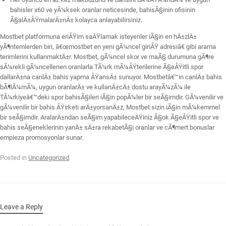
bahisler x60 ve yÃ¼ksek oranlar neticesinde, bahisÃ§inin ofisinin
Ã§alÄ±ÅŸmalarÄ±nÄ± kolayca anlayabilirsiniz.
Mostbet platformuna eriÅŸim saÄŸlamak isteyenler iÃ§in en hÄ±zlÄ±
yÃ¶ntemlerden biri, â€œmostbet en yeni gÃ¼ncel giriÅŸ adresiâ€ gibi arama
terimlerini kullanmaktÄ±r. Mostbet, gÃ¼ncel skor ve maÃ§ durumuna gÃ¶re
sÃ¼rekli gÃ¼ncellenen oranlarla TÃ¼rk mÃ¼ÅŸterilerine Ã§eÅŸitli spor
dallarÄ±na canlÄ± bahis yapma ÅŸansÄ± sunuyor. Mostbetâ€™in canlÄ± bahis
bÃ¶lÃ¼mÃ¼, uygun oranlarÄ± ve kullanÄ±cÄ± dostu arayÃ¼zÃ¼ ile
TÃ¼rkiyeâ€™deki spor bahisÃ§ileri iÃ§in popÃ¼ler bir seÃ§imdir. GÃ¼venilir ve
gÃ¼venilir bir bahis ÅŸirketi arÄ±yorsanÄ±z, Mostbet sizin iÃ§in mÃ¼kemmel
bir seÃ§imdir. AralarÄ±ndan seÃ§im yapabileceÄŸiniz Ã§ok Ã§eÅŸitli spor ve
bahis seÃ§eneklerinin yanÄ± sÄ±ra rekabetÃ§i oranlar ve cÃ¶mert bonuslar
empieza promosyonlar sunar.
Posted in
Uncategorized
.
Leave a Reply