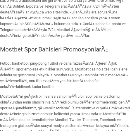
karÅŸÄ±laÅŸabilecekleri the girl tÃ¼rlÃ¼ sorunda yardÄ±mcÄ± olmak iÃ§in
CanlÄ± Sohbet, E-posta ve Telegram aracÄ±lÄ±ÄŸÄ±yla 7/24 mÃ¼ÅŸteri
desteÄŸi saÄŸlar. AyrÄ±ca web sitesinde, kullanÄ±cÄ±lara sorularÄ±na
hÄ±zlÄ± Ã§Ã¶zÃ¼mler sunmak iÃ§in sÄ±k sorulan sorulara yanÄ±t veren
kapsamlÄ± bir SSS bÃ¶lÃ¼mÃ¼ bulunmaktadÄ±r. CanlÄ± sohbet, e-posta ve
Telegram aracÄ±lÄ±ÄŸÄ±yla 7/24 Mostbet Ã§evrimiÃ§i mÃ¼ÅŸteri
desteÄŸimiz, gerektiÄŸinde hÄ±zlÄ± yardÄ±m saÄŸlar.
Mostbet Spor Bahisleri PromosyonlarÄ±
Futbol, basketbol, ping-pong, futbol ve daha fazlasÄ±nÄ± iÃ§eren Ã§ok
Ã§eÅŸitli spor empieza etkinlikler sunuyoruz. Mostbet casino sitesi bahislerle
doludur ve gezinmesi kolaydÄ±r. Mostbet tÃ¼rkiye Casinoâ€™nun menÃ¼sÃ¼
ve iÅŸlevselliÄŸi, onu ilk kez gÃ¶ren yeni biri tarafÄ±ndan fiel
anlaÅŸÄ±labilecek kadar basittir.
Mostbetâ€™in geÃ§erli bir lisansa sahip meÅŸru bir spor bahis platformu
olduÄŸundan emin olabilirsiniz. SÃ¼rekli olumlu deÄŸerlendirmelerimiz, geniÅŸ
spor seÃ§eneklerimiz, gÃ¼venilir Ã¶deme” “sistemimiz ve duyarlÄ± mÃ¼ÅŸteri
desteÄŸimiz gibi hizmetlerimizin kalitesini yansÄ±tmaktadÄ±r. Mostbetâ€™in
mÃ¼ÅŸteri destek temsilcilerine Mostbet Twitter, Telegram, Facebook ve
Instagram gibi popÃ¼ler sosyal medya platformlarÄ±ndan kolayca eriÅŸilebilir.