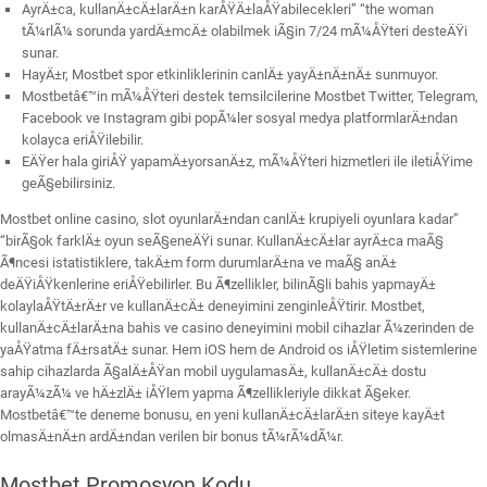
AyrÄ±ca, kullanÄ±cÄ±larÄ±n karÅŸÄ±laÅŸabilecekleri” “the woman
tÃ¼rlÃ¼ sorunda yardÄ±mcÄ± olabilmek iÃ§in 7/24 mÃ¼ÅŸteri desteÄŸi
sunar.
HayÄ±r, Mostbet spor etkinliklerinin canlÄ± yayÄ±nÄ±nÄ± sunmuyor.
Mostbetâ€™in mÃ¼ÅŸteri destek temsilcilerine Mostbet Twitter, Telegram,
Facebook ve Instagram gibi popÃ¼ler sosyal medya platformlarÄ±ndan
kolayca eriÅŸilebilir.
EÄŸer hala giriÅŸ yapamÄ±yorsanÄ±z, mÃ¼ÅŸteri hizmetleri ile iletiÅŸime
geÃ§ebilirsiniz.
Mostbet online casino, slot oyunlarÄ±ndan canlÄ± krupiyeli oyunlara kadar”
“birÃ§ok farklÄ± oyun seÃ§eneÄŸi sunar. KullanÄ±cÄ±lar ayrÄ±ca maÃ§
Ã¶ncesi istatistiklere, takÄ±m form durumlarÄ±na ve maÃ§ anÄ±
deÄŸiÅŸkenlerine eriÅŸebilirler. Bu Ã¶zellikler, bilinÃ§li bahis yapmayÄ±
kolaylaÅŸtÄ±rÄ±r ve kullanÄ±cÄ± deneyimini zenginleÅŸtirir. Mostbet,
kullanÄ±cÄ±larÄ±na bahis ve casino deneyimini mobil cihazlar Ã¼zerinden de
yaÅŸatma fÄ±rsatÄ± sunar. Hem iOS hem de Android os iÅŸletim sistemlerine
sahip cihazlarda Ã§alÄ±ÅŸan mobil uygulamasÄ±, kullanÄ±cÄ± dostu
arayÃ¼zÃ¼ ve hÄ±zlÄ± iÅŸlem yapma Ã¶zellikleriyle dikkat Ã§eker.
Mostbetâ€™te deneme bonusu, en yeni kullanÄ±cÄ±larÄ±n siteye kayÄ±t
olmasÄ±nÄ±n ardÄ±ndan verilen bir bonus tÃ¼rÃ¼dÃ¼r.
Mostbet Promosyon Kodu