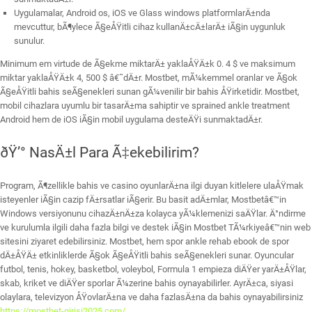
Uygulamalar, Android os, iOS ve Glass windows platformlarÄ±nda
mevcuttur, bÃ¶ylece Ã§eÅŸitli cihaz kullanÄ±cÄ±larÄ± iÃ§in uygunluk
sunulur.
Minimum em virtude de Ã§ekme miktarÄ± yaklaÅŸÄ±k 0. 4 $ ve maksimum
miktar yaklaÅŸÄ±k 4, 500 $ â€˜dÄ±r. Mostbet, mÃ¼kemmel oranlar ve Ã§ok
Ã§eÅŸitli bahis seÃ§enekleri sunan gÃ¼venilir bir bahis ÅŸirketidir. Mostbet,
mobil cihazlara uyumlu bir tasarÄ±ma sahiptir ve sprained ankle treatment
Android hem de iOS iÃ§in mobil uygulama desteÄŸi sunmaktadÄ±r.
ðŸ’° NasÄ±l Para Ã‡ekebilirim?
Program, Ã¶zellikle bahis ve casino oyunlarÄ±na ilgi duyan kitlelere ulaÅŸmak
isteyenler iÃ§in cazip fÄ±rsatlar iÃ§erir. Bu basit adÄ±mlar, Mostbetâ€™in
Windows versiyonunu cihazÄ±nÄ±za kolayca yÃ¼klemenizi saÄŸlar. Ä°ndirme
ve kurulumla ilgili daha fazla bilgi ve destek iÃ§in Mostbet TÃ¼rkiyeâ€™nin web
sitesini ziyaret edebilirsiniz. Mostbet, hem spor ankle rehab ebook de spor
dÄ±ÅŸÄ± etkinliklerde Ã§ok Ã§eÅŸitli bahis seÃ§enekleri sunar. Oyuncular
futbol, tenis, hokey, basketbol, voleybol, Formula 1 empieza diÄŸer yarÄ±ÅŸlar,
skab, kriket ve diÄŸer sporlar Ã¼zerine bahis oynayabilirler. AyrÄ±ca, siyasi
olaylara, televizyon ÅŸovlarÄ±na ve daha fazlasÄ±na da bahis oynayabilirsiniz
https://mostbet-girisi2025.com/
.