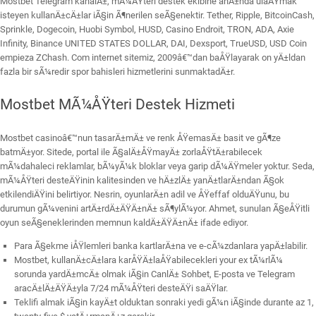
Mostbet Telegram kanalÄ±, mÃ¼ÅŸteri destek ekibine anÄ±nda ulaÅŸmak
isteyen kullanÄ±cÄ±lar iÃ§in Ã¶nerilen seÃ§enektir. Tether, Ripple, BitcoinCash,
Sprinkle, Dogecoin, Huobi Symbol, HUSD, Casino Endroit, TRON, ADA, Axie
Infinity, Binance UNITED STATES DOLLAR, DAI, Dexsport, TrueUSD, USD Coin
empieza ZChash. Com internet sitemiz, 2009â€™dan baÅŸlayarak on yÄ±ldan
fazla bir sÃ¼redir spor bahisleri hizmetlerini sunmaktadÄ±r.
Mostbet MÃ¼ÅŸteri Destek Hizmeti
Mostbet casinoâ€™nun tasarÄ±mÄ± ve renk ÅŸemasÄ± basit ve gÃ¶ze
batmÄ±yor. Sitede, portal ile Ã§alÄ±ÅŸmayÄ± zorlaÅŸtÄ±rabilecek
mÃ¼dahaleci reklamlar, bÃ¼yÃ¼k bloklar veya garip dÃ¼ÄŸmeler yoktur. Seda,
mÃ¼ÅŸteri desteÄŸinin kalitesinden ve hÄ±zlÄ± yanÄ±tlarÄ±ndan Ã§ok
etkilendiÄŸini belirtiyor. Nesrin, oyunlarÄ±n adil ve ÅŸeffaf olduÄŸunu, bu
durumun gÃ¼venini artÄ±rdÄ±ÄŸÄ±nÄ± sÃ¶ylÃ¼yor. Ahmet, sunulan Ã§eÅŸitli
oyun seÃ§eneklerinden memnun kaldÄ±ÄŸÄ±nÄ± ifade ediyor.
Para Ã§ekme iÅŸlemleri banka kartlarÄ±na ve e-cÃ¼zdanlara yapÄ±labilir.
Mostbet, kullanÄ±cÄ±lara karÅŸÄ±laÅŸabilecekleri your ex tÃ¼rlÃ¼
sorunda yardÄ±mcÄ± olmak iÃ§in CanlÄ± Sohbet, E-posta ve Telegram
aracÄ±lÄ±ÄŸÄ±yla 7/24 mÃ¼ÅŸteri desteÄŸi saÄŸlar.
Teklifi almak iÃ§in kayÄ±t olduktan sonraki yedi gÃ¼n iÃ§inde durante az 1,