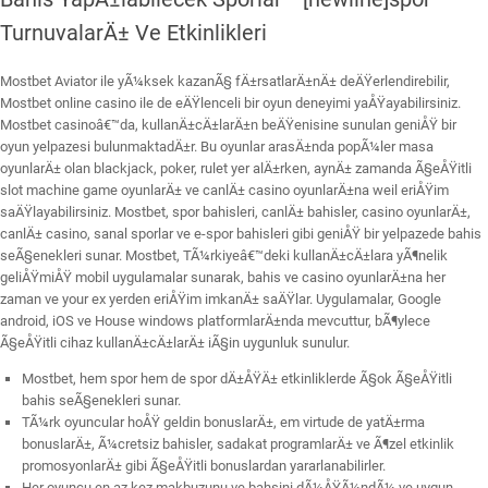
TurnuvalarÄ± Ve Etkinlikleri
Mostbet Aviator ile yÃ¼ksek kazanÃ§ fÄ±rsatlarÄ±nÄ± deÄŸerlendirebilir,
Mostbet online casino ile de eÄŸlenceli bir oyun deneyimi yaÅŸayabilirsiniz.
Mostbet casinoâ€™da, kullanÄ±cÄ±larÄ±n beÄŸenisine sunulan geniÅŸ bir
oyun yelpazesi bulunmaktadÄ±r. Bu oyunlar arasÄ±nda popÃ¼ler masa
oyunlarÄ± olan blackjack, poker, rulet yer alÄ±rken, aynÄ± zamanda Ã§eÅŸitli
slot machine game oyunlarÄ± ve canlÄ± casino oyunlarÄ±na weil eriÅŸim
saÄŸlayabilirsiniz. Mostbet, spor bahisleri, canlÄ± bahisler, casino oyunlarÄ±,
canlÄ± casino, sanal sporlar ve e-spor bahisleri gibi geniÅŸ bir yelpazede bahis
seÃ§enekleri sunar. Mostbet, TÃ¼rkiyeâ€™deki kullanÄ±cÄ±lara yÃ¶nelik
geliÅŸmiÅŸ mobil uygulamalar sunarak, bahis ve casino oyunlarÄ±na her
zaman ve your ex yerden eriÅŸim imkanÄ± saÄŸlar. Uygulamalar, Google
android, iOS ve House windows platformlarÄ±nda mevcuttur, bÃ¶ylece
Ã§eÅŸitli cihaz kullanÄ±cÄ±larÄ± iÃ§in uygunluk sunulur.
Mostbet, hem spor hem de spor dÄ±ÅŸÄ± etkinliklerde Ã§ok Ã§eÅŸitli
bahis seÃ§enekleri sunar.
TÃ¼rk oyuncular hoÅŸ geldin bonuslarÄ±, em virtude de yatÄ±rma
bonuslarÄ±, Ã¼cretsiz bahisler, sadakat programlarÄ± ve Ã¶zel etkinlik
promosyonlarÄ± gibi Ã§eÅŸitli bonuslardan yararlanabilirler.
Her oyuncu en az kez makbuzunu ve bahsini dÃ¼ÅŸÃ¼ndÃ¼ ve uygun