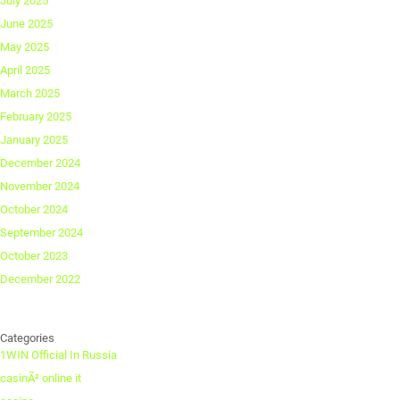
July 2025
June 2025
May 2025
April 2025
March 2025
February 2025
January 2025
December 2024
November 2024
October 2024
September 2024
October 2023
December 2022
Categories
1WIN Official In Russia
casinÃ² online it