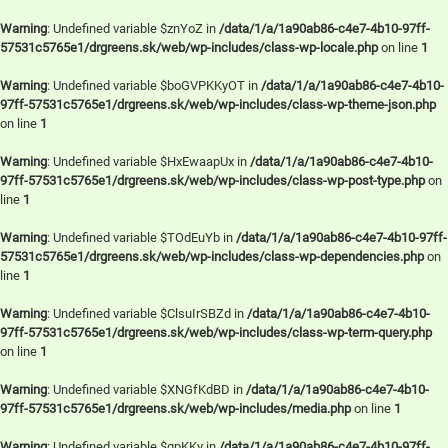
Warning
: Undefined variable $znYoZ in
/data/1/a/1a90ab86-c4e7-4b10-97ff-
57531c5765e1/drgreens.sk/web/wp-includes/class-wp-locale.php
on line
1
Warning
: Undefined variable $boGVPKKyOT in
/data/1/a/1a90ab86-c4e7-4b10-
97ff-57531c5765e1/drgreens.sk/web/wp-includes/class-wp-theme-json.php
on line
1
Warning
: Undefined variable $HxEwaapUx in
/data/1/a/1a90ab86-c4e7-4b10-
97ff-57531c5765e1/drgreens.sk/web/wp-includes/class-wp-post-type.php
on
line
1
Warning
: Undefined variable $TOdEuYb in
/data/1/a/1a90ab86-c4e7-4b10-97ff-
57531c5765e1/drgreens.sk/web/wp-includes/class-wp-dependencies.php
on
line
1
Warning
: Undefined variable $ClsuIrSBZd in
/data/1/a/1a90ab86-c4e7-4b10-
97ff-57531c5765e1/drgreens.sk/web/wp-includes/class-wp-term-query.php
on line
1
Warning
: Undefined variable $XNGfKdBD in
/data/1/a/1a90ab86-c4e7-4b10-
97ff-57531c5765e1/drgreens.sk/web/wp-includes/media.php
on line
1
Warning
: Undefined variable $gpKKy in
/data/1/a/1a90ab86-c4e7-4b10-97ff-