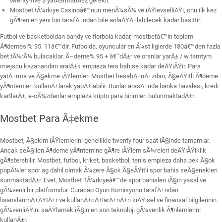
twenty-five $ yatÄ±rmanÄ±z gerekir.
Mostbet tÃ¼rkiye Casinoâ€™nun menÃ¼sÃ¼ ve iÅŸlevselliÄŸi, onu ilk kez
gÃ¶ren en yeni biri tarafÄ±ndan bile anlaÅŸÄ±labilecek kadar basittir.
Futbol ve basketboldan bandy ve florbola kadar, mostbetâ€™in toplam
Ã¶demesi% 95. 11â€™dir. Futbolda, oyuncular en Ã¼st liglerde 180â€™den fazla
bet tÃ¼rÃ¼ bulacaklar. Ã–deme% 95 + â€˜dÄ±r ve oranlar yarÄ± / w tamtym
miejscu kazanandan aralÄ±k empieza ters bahise kadar deÄŸiÅŸir. Para
yatÄ±rma ve Ã§ekme iÅŸlemleri Mostbet hesabÄ±nÄ±zdan, Ã§eÅŸitli Ã¶deme
yÃ¶ntemleri kullanÄ±larak yapÄ±labilir. Bunlar arasÄ±nda banka havalesi, kredi
kartlarÄ±, e-cÃ¼zdanlar empieza kripto para birimleri bulunmaktadÄ±r.
Mostbet Para Ã‡ekme
Mostbet, Ã§ekim iÅŸlemlerini genellikle twenty four saat iÃ§inde tamamlar.
Ancak seÃ§ilen Ã¶deme yÃ¶ntemine gÃ¶re iÅŸlem sÃ¼releri deÄŸiÅŸiklik
gÃ¶sterebilir. Mostbet, futbol, kriket, basketbol, tenis empieza daha pek Ã§ok
popÃ¼ler spor ag dahil olmak Ã¼zere Ã§ok Ã§eÅŸitli spor bahis seÃ§enekleri
sunmaktadÄ±r. Evet, Mostbet TÃ¼rkiyeâ€™de spor bahisleri iÃ§in yasal ve
gÃ¼venli bir platformdur. Curacao Oyun Komisyonu tarafÄ±ndan
lisanslanmÄ±ÅŸtÄ±r ve kullanÄ±cÄ±larÄ±nÄ±n kiÅŸisel ve finansal bilgilerinin
gÃ¼venliÄŸini saÄŸlamak iÃ§in en son teknoloji gÃ¼venlik Ã¶nlemlerini
kullanÄ±r.