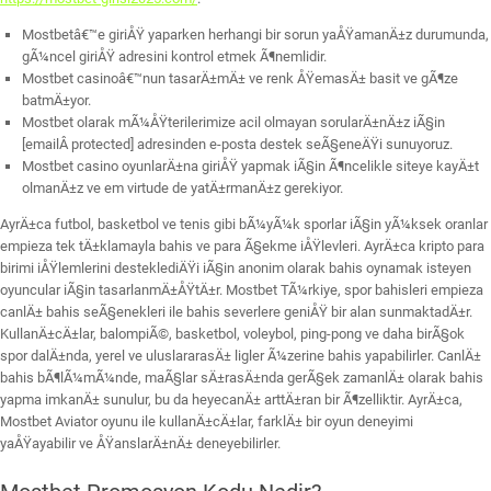
Mostbetâ€™e giriÅŸ yaparken herhangi bir sorun yaÅŸamanÄ±z durumunda,
gÃ¼ncel giriÅŸ adresini kontrol etmek Ã¶nemlidir.
Mostbet casinoâ€™nun tasarÄ±mÄ± ve renk ÅŸemasÄ± basit ve gÃ¶ze
batmÄ±yor.
Mostbet olarak mÃ¼ÅŸterilerimize acil olmayan sorularÄ±nÄ±z iÃ§in
[emailÂ protected] adresinden e-posta destek seÃ§eneÄŸi sunuyoruz.
Mostbet casino oyunlarÄ±na giriÅŸ yapmak iÃ§in Ã¶ncelikle siteye kayÄ±t
olmanÄ±z ve em virtude de yatÄ±rmanÄ±z gerekiyor.
AyrÄ±ca futbol, basketbol ve tenis gibi bÃ¼yÃ¼k sporlar iÃ§in yÃ¼ksek oranlar
empieza tek tÄ±klamayla bahis ve para Ã§ekme iÅŸlevleri. AyrÄ±ca kripto para
birimi iÅŸlemlerini desteklediÄŸi iÃ§in anonim olarak bahis oynamak isteyen
oyuncular iÃ§in tasarlanmÄ±ÅŸtÄ±r. Mostbet TÃ¼rkiye, spor bahisleri empieza
canlÄ± bahis seÃ§enekleri ile bahis severlere geniÅŸ bir alan sunmaktadÄ±r.
KullanÄ±cÄ±lar, balompiÃ©, basketbol, voleybol, ping-pong ve daha birÃ§ok
spor dalÄ±nda, yerel ve uluslararasÄ± ligler Ã¼zerine bahis yapabilirler. CanlÄ±
bahis bÃ¶lÃ¼mÃ¼nde, maÃ§lar sÄ±rasÄ±nda gerÃ§ek zamanlÄ± olarak bahis
yapma imkanÄ± sunulur, bu da heyecanÄ± arttÄ±ran bir Ã¶zelliktir. AyrÄ±ca,
Mostbet Aviator oyunu ile kullanÄ±cÄ±lar, farklÄ± bir oyun deneyimi
yaÅŸayabilir ve ÅŸanslarÄ±nÄ± deneyebilirler.