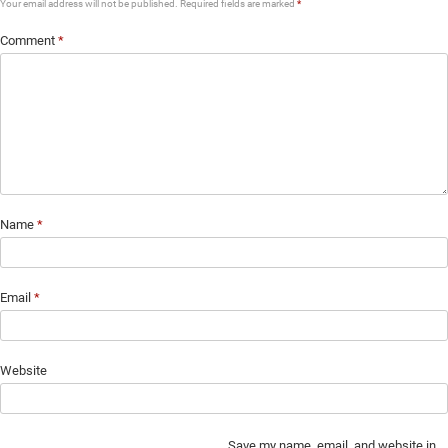
Your email address will not be published.
Required fields are marked
*
Comment
*
Name
*
Email
*
Website
Save my name, email, and website in