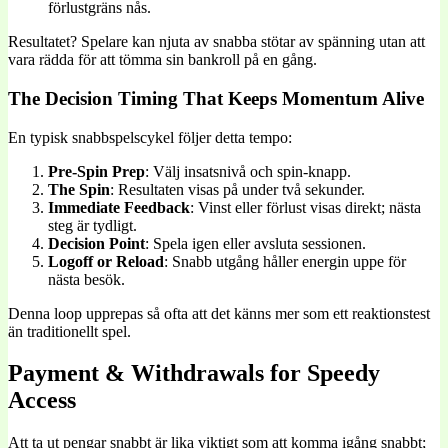
förlustgräns nås.
Resultatet? Spelare kan njuta av snabba stötar av spänning utan att
vara rädda för att tömma sin bankroll på en gång.
The Decision Timing That Keeps Momentum Alive
En typisk snabbspelscykel följer detta tempo:
Pre‑Spin Prep
: Välj insatsnivå och spin-knapp.
The Spin
: Resultaten visas på under två sekunder.
Immediate Feedback
: Vinst eller förlust visas direkt; nästa
steg är tydligt.
Decision Point
: Spela igen eller avsluta sessionen.
Logoff or Reload
: Snabb utgång håller energin uppe för
nästa besök.
Denna loop upprepas så ofta att det känns mer som ett reaktionstest
än traditionellt spel.
Payment & Withdrawals for Speedy
Access
Att ta ut pengar snabbt är lika viktigt som att komma igång snabbt;