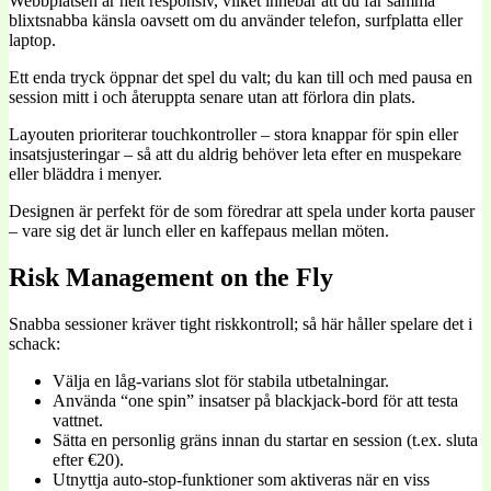
Webbplatsen är helt responsiv, vilket innebär att du får samma
blixtsnabba känsla oavsett om du använder telefon, surfplatta eller
laptop.
Ett enda tryck öppnar det spel du valt; du kan till och med pausa en
session mitt i och återuppta senare utan att förlora din plats.
Layouten prioriterar touchkontroller – stora knappar för spin eller
insatsjusteringar – så att du aldrig behöver leta efter en muspekare
eller bläddra i menyer.
Designen är perfekt för de som föredrar att spela under korta pauser
– vare sig det är lunch eller en kaffepaus mellan möten.
Risk Management on the Fly
Snabba sessioner kräver tight riskkontroll; så här håller spelare det i
schack:
Välja en låg‑varians slot för stabila utbetalningar.
Använda “one spin” insatser på blackjack-bord för att testa
vattnet.
Sätta en personlig gräns innan du startar en session (t.ex. sluta
efter €20).
Utnyttja auto‑stop-funktioner som aktiveras när en viss