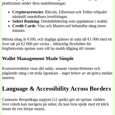
plattformen stöder flera snabblösningar:
Cryptocurrencies
: Bitcoin, Ethereum och Tether erbjuder
nästintill omedelbara överföringar.
Sofort Banking
: Direktdebitering som uppdateras i realtid.
Credit Cards
: Visa och Mastercard behandlar uttag inom
minuter.
Minsta uttag är €100, och dagliga gränser är satta till €1 000 med ett
övre tak på €2 000 per vecka – tillräcklig flexibilitet för
högfrekventa spelare som vill ha snabb tillgång till vinster.
Wallet Management Made Simple
Kontoöversikten visar ditt saldo, senaste vinster/förluster och
pågående uttag i ett enda ögonkast – inget behov av att gräva mellan
snurren.
Language & Accessibility Across Borders
Casinoets flerspråkiga support (12 språk) gör att spelare världen
över enkelt kan navigera på sidan; du kan byta språk med ett klick
innan du ens börjar snurra.