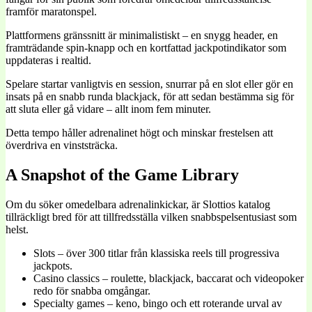
framför maratonspel.
Plattformens gränssnitt är minimalistiskt – en snygg header, en
framträdande spin-knapp och en kortfattad jackpotindikator som
uppdateras i realtid.
Spelare startar vanligtvis en session, snurrar på en slot eller gör en
insats på en snabb runda blackjack, för att sedan bestämma sig för
att sluta eller gå vidare – allt inom fem minuter.
Detta tempo håller adrenalinet högt och minskar frestelsen att
överdriva en vinststräcka.
A Snapshot of the Game Library
Om du söker omedelbara adrenalinkickar, är Slottios katalog
tillräckligt bred för att tillfredsställa vilken snabbspelsentusiast som
helst.
Slots – över 300 titlar från klassiska reels till progressiva
jackpots.
Casino classics – roulette, blackjack, baccarat och videopoker
redo för snabba omgångar.
Specialty games – keno, bingo och ett roterande urval av