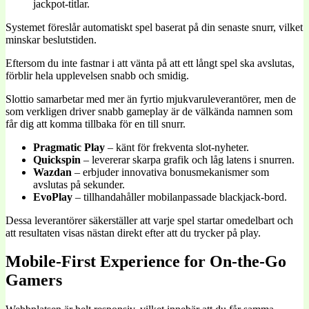
jackpot-titlar.
Systemet föreslår automatiskt spel baserat på din senaste snurr, vilket
minskar beslutstiden.
Eftersom du inte fastnar i att vänta på att ett långt spel ska avslutas,
förblir hela upplevelsen snabb och smidig.
Slottio samarbetar med mer än fyrtio mjukvaruleverantörer, men de
som verkligen driver snabb gameplay är de välkända namnen som
får dig att komma tillbaka för en till snurr.
Pragmatic Play
– känt för frekventa slot-nyheter.
Quickspin
– levererar skarpa grafik och låg latens i snurren.
Wazdan
– erbjuder innovativa bonusmekanismer som
avslutas på sekunder.
EvoPlay
– tillhandahåller mobilanpassade blackjack-bord.
Dessa leverantörer säkerställer att varje spel startar omedelbart och
att resultaten visas nästan direkt efter att du trycker på play.
Mobile‑First Experience for On‑the‑Go
Gamers