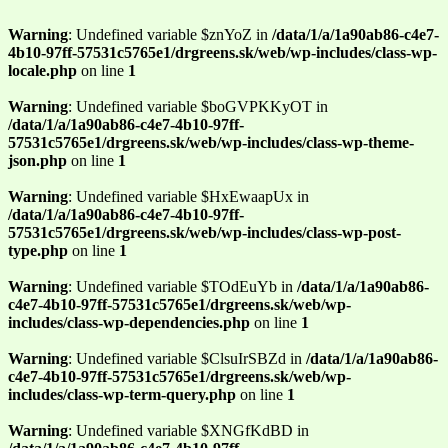
Warning
: Undefined variable $znYoZ in
/data/1/a/1a90ab86-c4e7-
4b10-97ff-57531c5765e1/drgreens.sk/web/wp-includes/class-wp-
locale.php
on line
1
Warning
: Undefined variable $boGVPKKyOT in
/data/1/a/1a90ab86-c4e7-4b10-97ff-
57531c5765e1/drgreens.sk/web/wp-includes/class-wp-theme-
json.php
on line
1
Warning
: Undefined variable $HxEwaapUx in
/data/1/a/1a90ab86-c4e7-4b10-97ff-
57531c5765e1/drgreens.sk/web/wp-includes/class-wp-post-
type.php
on line
1
Warning
: Undefined variable $TOdEuYb in
/data/1/a/1a90ab86-
c4e7-4b10-97ff-57531c5765e1/drgreens.sk/web/wp-
includes/class-wp-dependencies.php
on line
1
Warning
: Undefined variable $ClsuIrSBZd in
/data/1/a/1a90ab86-
c4e7-4b10-97ff-57531c5765e1/drgreens.sk/web/wp-
includes/class-wp-term-query.php
on line
1
Warning
: Undefined variable $XNGfKdBD in