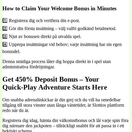
How to Claim Your Welcome Bonus in Minutes
1️⃣ Registrera dig och verifiera din e-post.
2️⃣ Gör din första insättning – välj valfri godkänd betalmetod.
3️⃣ Njut av bonusen direkt på utvalda spel.
4️⃣ Upprepa insättningar vid behov; varje insättning har sin egen
bonusdel.
Denna smidiga process låter dig hoppa direkt in i spel utan
administrativa fördröjningar.
Get 450% Deposit Bonus – Your
Quick‑Play Adventure Starts Here
Om snabba adrenalinkickar är din grej och du vill ha omedelbar
tillgång till stora vinster utan långa väntetider, är Slottios plattform
redo när du är.
Registrera dig idag, hämta din välkomstbonus och låt varje spin föra
dig närmare den jackpoten – tillräckligt snabbt för att passa in i ett
hektiskt schema.