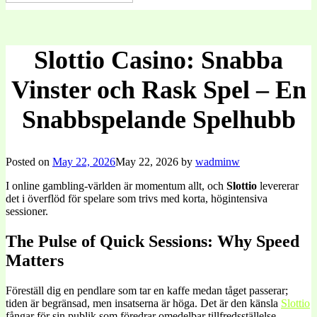
Slottio Casino: Snabba
Vinster och Rask Spel – En
Snabbspelande Spelhubb
Posted on
May 22, 2026
May 22, 2026
by
wadminw
I online gambling-världen är momentum allt, och
Slottio
levererar
det i överflöd för spelare som trivs med korta, högintensiva
sessioner.
The Pulse of Quick Sessions: Why Speed
Matters
Föreställ dig en pendlare som tar en kaffe medan tåget passerar;
tiden är begränsad, men insatserna är höga. Det är den känsla
Slottio
fångar för sin publik som föredrar omedelbar tillfredsställelse