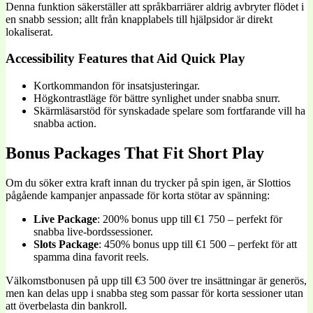
Denna funktion säkerställer att språkbarriärer aldrig avbryter flödet i
en snabb session; allt från knapplabels till hjälpsidor är direkt
lokaliserat.
Accessibility Features that Aid Quick Play
Kortkommandon för insatsjusteringar.
Högkontrastläge för bättre synlighet under snabba snurr.
Skärmläsarstöd för synskadade spelare som fortfarande vill ha
snabba action.
Bonus Packages That Fit Short Play
Om du söker extra kraft innan du trycker på spin igen, är Slottios
pågående kampanjer anpassade för korta stötar av spänning:
Live Package
: 200% bonus upp till €1 750 – perfekt för
snabba live-bordssessioner.
Slots Package
: 450% bonus upp till €1 500 – perfekt för att
spamma dina favorit reels.
Välkomstbonusen på upp till €3 500 över tre insättningar är generös,
men kan delas upp i snabba steg som passar för korta sessioner utan
att överbelasta din bankroll.